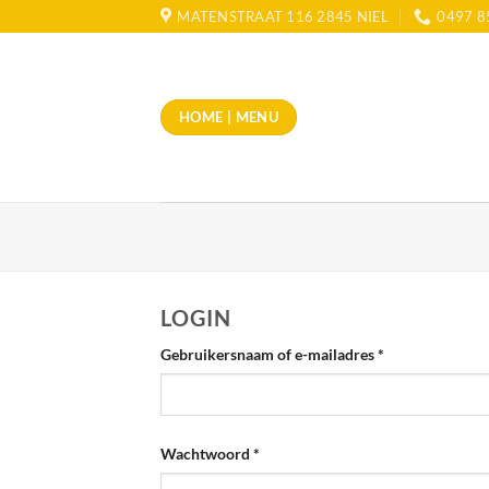
Skip
MATENSTRAAT 116 2845 NIEL
0497 8
to
content
HOME | MENU
LOGIN
Vereist
Gebruikersnaam of e-mailadres
*
Vereist
Wachtwoord
*