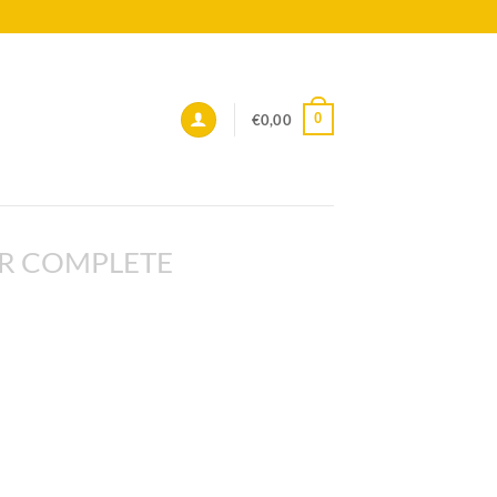
0
€
0,00
R COMPLETE