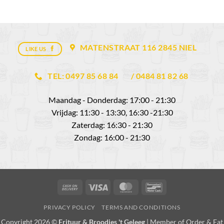
MATENSTRAAT 116 2845 NIEL
LIKE US
TEL: 0497 85 68 84
/ 0484 81 82 68
Maandag - Donderdag: 17:00 - 21:30
Vrijdag: 11:30 - 13:30, 16:30 -21:30
Zaterdag: 16:30 - 21:30
Zondag: 16:00 - 21:30
Cash
Visa
MasterCard
Bancontact
On
PRIVACY POLICY
TERMS AND CONDITIONS
Delivery
Copyright 2026 ©
Frituur & Broodjes 't Geleeg
| Member of
Order & Eat